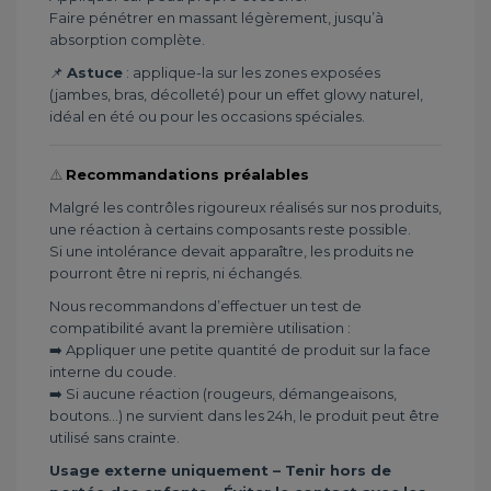
Faire pénétrer en massant légèrement, jusqu’à
absorption complète.
📌
Astuce
: applique-la sur les zones exposées
(jambes, bras, décolleté) pour un effet glowy naturel,
idéal en été ou pour les occasions spéciales.
⚠️
Recommandations préalables
Malgré les contrôles rigoureux réalisés sur nos produits,
une réaction à certains composants reste possible.
Si une intolérance devait apparaître, les produits ne
pourront être ni repris, ni échangés.
Nous recommandons d’effectuer un test de
compatibilité avant la première utilisation :
➡️ Appliquer une petite quantité de produit sur la face
interne du coude.
➡️ Si aucune réaction (rougeurs, démangeaisons,
boutons...) ne survient dans les 24h, le produit peut être
utilisé sans crainte.
Usage externe uniquement – Tenir hors de