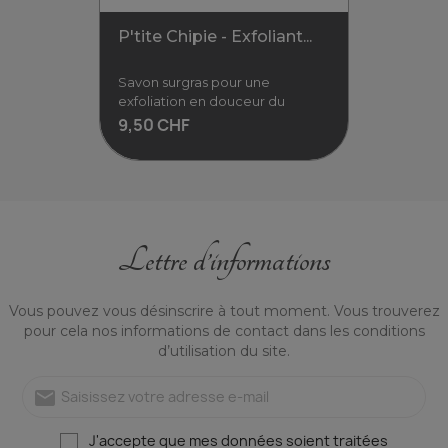
P'tite Chipie - Exfoliant...
Savon surgras pour une
exfoliation en douceur du
9,50 CHF
Lettre d’informations
P'tite Chipie - Exfoliant...
Vous pouvez vous désinscrire à tout moment. Vous trouverez
Savon surgras pour une
pour cela nos informations de contact dans les conditions
exfoliation en douceur du
d’utilisation du site.
visage grâce à la fine poudre
de rose musquée.
mail
9,50 CHF
Voir
J'accepte que mes données soient traitées