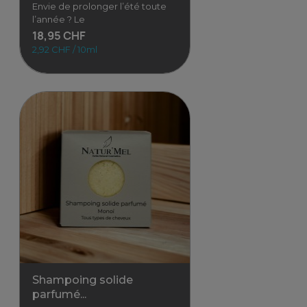
Envie de prolonger l’été toute
l’année ? Le
18,95 CHF
2,92 CHF / 10ml
Déodorant solide "Monoï"
Envie de prolonger l’été
toute l’année ? Le déodorant
solide "Monoï" t’offre une
protection
18,95 CHF
2,92 CHF / 10ml
Voir
Shampoing solide
parfumé...