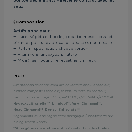
portée des enfants – Éviter le contact avec les
yeux.
🧪
Composition
Actifs principaux
:
➡️ Huiles végétales bio de jojoba, tournesol, colza et
sésame : pour une application douce et nourrissante
➡️ Parfum : spécifique à chaque version
➡️ Vitamine E : antioxydant naturel
➡️ Mica (irisé) : pour un effet satiné lumineux
INCI :
Simmondsia chinensis seed oil*, helianthus annuus seed oil*,
brassica campestris seed oil*, sesamum indicum seed oil*,
parfum, tocopherol, +/-CI 77019, +/-CI77891, +/-CI 77861, +/-CI 77491
,
Hydroxycitronellal**, Linalool**, Amyl Cinnamal**,
HexylCinnamal**, Benzyl Salicylate**.
*Ingrédients issus de l’agriculture biologique / Inhaltsstoffe aus
biologischem Anbau.
**Allergènes naturellement présents dans les huiles