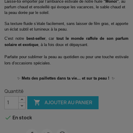
Laisse-toi emporter par l’ambiance estivale de notre huile
"Monoï"
, au
parfum chaud et ensoleillé qui évoque les vacances, le sable chaud et
la peau dorée par le soleil.
Sa texture fluide s’étale facilement, sans laisser de film gras, et apporte
un éclat subtil et lumineux à la peau.
C’est notre
best-seller
, car
tout le monde raffole de son parfum
solaire et exotique
, à la fois doux et dépaysant.
Parfaite pour sublimer la peau au quotidien ou pour une touche estivale
lors d’occasions spéciales.
✨
Mets des paillettes dans ta vie… et sur ta peau !
✨
Quantité

AJOUTER AU PANIER

En stock