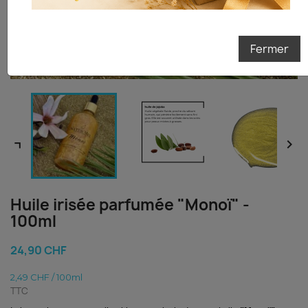
Je tente ma chance
Fermer


Huile irisée parfumée "Monoï" -
100ml
24,90 CHF
2,49 CHF / 100ml
TTC