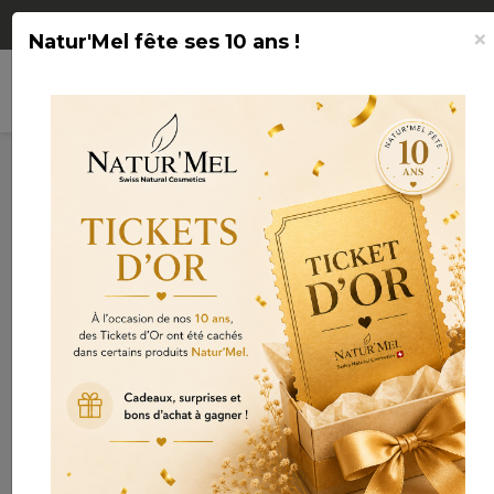
Livraison OFFERTE à partir de CHF 75.-
×
Natur'Mel fête ses 10 ans !
search
shopping_cart

(0)
Connexion