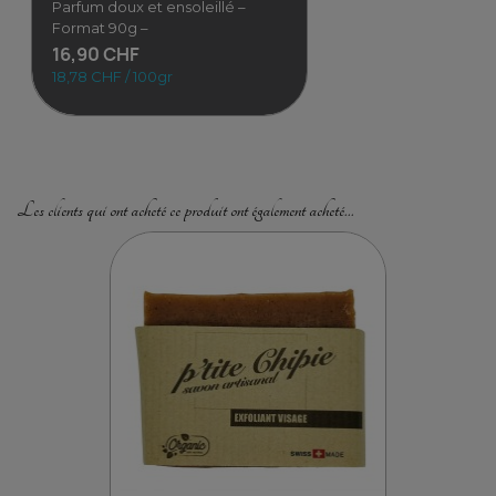
Parfum doux et ensoleillé –
Format 90g –
16,90 CHF
18,78 CHF / 100gr
Les clients qui ont acheté ce produit ont également acheté...
Shampoing solide parfumé...
Parfum doux et ensoleillé –
Format 90g – Fabriqué à la
main en Suisse Besoin
d’évasion
16,90 CHF
18,78 CHF / 100gr
Voir