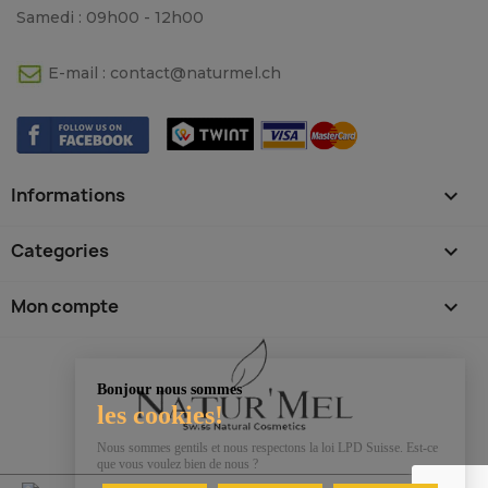
Samedi : 09h00 - 12h00
E-mail :
contact@naturmel.ch
Informations

Categories

Mon compte

Bonjour nous sommes
les cookies!
Nous sommes gentils et nous respectons la loi LPD Suisse. Est-ce
que vous voulez bien de nous ?