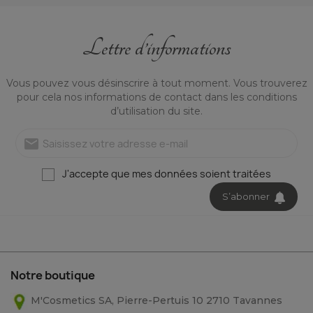
: genoux griffés, coudes
abîmés, ou
Lettre d’informations
12,90 CHF
1,29 CHF / 1ml
Voir
Vous pouvez vous désinscrire à tout moment. Vous trouverez
pour cela nos informations de contact dans les conditions
d’utilisation du site.
mail
J'accepte que mes données soient traitées
S’abonner
Notre boutique
M'Cosmetics SA, Pierre-Pertuis 10 2710 Tavannes