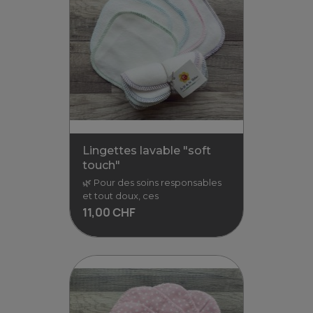
Huile de massage Tendre...
Offrez un moment de
douceur à votre peau avec
notre huile de massage
"Tendre câlin". Composée
19,90 CHF
3,98 CHF / 10ml
Voir
Lingettes lavable "soft
touch"
🌿 Pour des soins responsables
et tout doux, ces
11,00 CHF