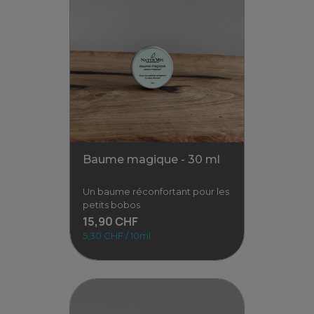
Baume du bon dodo - 30 ml
Un baume apaisant pour des
nuits tout en douceur. Le
baume du bon dodo, formulé
avec des huiles
15,90 CHF
5,30 CHF / 10ml
Voir
Baume magique - 30 ml
Un baume réconfortant pour les
petits bobos
15,90 CHF
5,30 CHF / 10ml