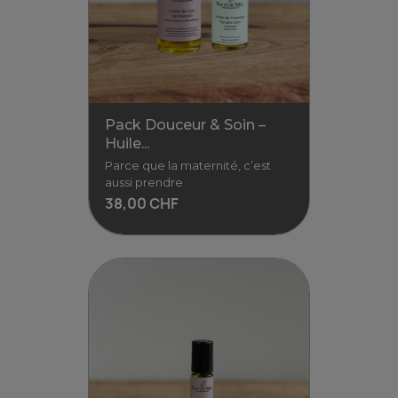
Enrichi en huiles essentielles
Ce liniment onctueux s’utilise
pour le change de bébé.
Formulé
8,90 CHF
8,90 CHF / 100ml
Voir
Pack Douceur & Soin –
Huile...
Parce que la maternité, c’est
aussi prendre
38,00 CHF
Pack Douceur & Soin – Huile...
Parce que la maternité, c’est