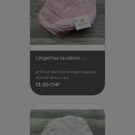
Lingettes lavable "soft touch"
🌿 Pour des soins
responsables et tout doux,
ces cotons lavables en coton
bio protègent la nature
11,00 CHF
Voir
Lingettes lavables -...
🌿 Pour des soins responsables
et tout doux, ces
13,00 CHF