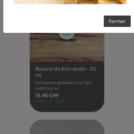
Je tente ma chance
Fermer
Baume du bon dodo - 30
ml
Un baume apaisant pour des
nuits tout en
15,90 CHF
5,30 CHF / 10ml