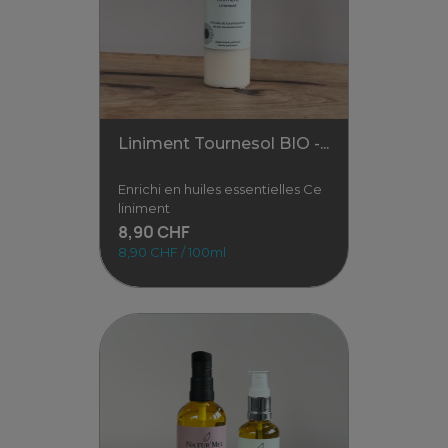
Un soin doux inspiré d’un
usage ancestral pour les
fesses de bébé. Ce précieux
onguent
8,90 CHF
8,90 CHF / 100ml
Voir
Liniment Tournesol BIO -...
Enrichi en huiles essentielles Ce
liniment
8,90 CHF
8,90 CHF / 100ml
Liniment Tournesol BIO -...