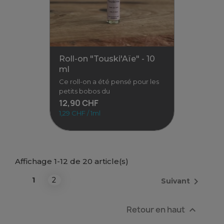
aussi prendre soin de soi… et
prolonger la tendresse avec
son
38,00 CHF
Voir
Roll-on "Touski'Aïe" - 10
ml
Ce roll-on a été pensé pour les
petits bobos du
12,90 CHF
1,29 CHF / 1ml
Affichage 1-12 de 20 article(s)
1
2

Suivant
Roll-on "Touski'Aïe" - 10 ml
Retour en haut

Ce roll-on a été pensé pour
les petits bobos du quotidien