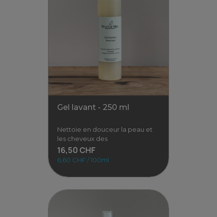
Crème au zinc - 60 ml
Cette crème au zinc est
idéale pour apaiser les
rougeurs, les frottements et
les zones
14,90 CHF
2,48 CHF / 10ml
Voir
Gel lavant - 250 ml
Nettoie en douceur la peau et
les cheveux des
16,50 CHF
6,60 CHF / 100ml