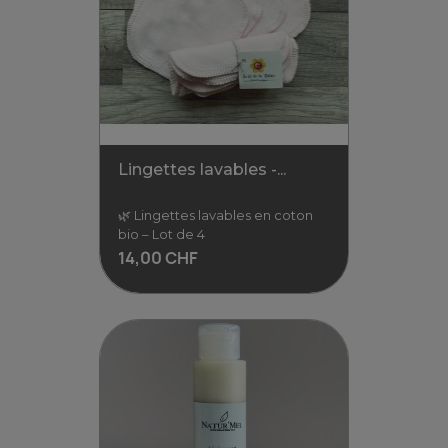
Lingettes lavables -...
🌿 Pour des soins
responsables et tout doux,
ces lingettes lavables en
coton bio protègent la
13,00 CHF
Voir
Lingettes lavables -...
🌿 Lingettes lavables en coton
bio – Lot de 4
14,00 CHF
Lingettes lavables -...