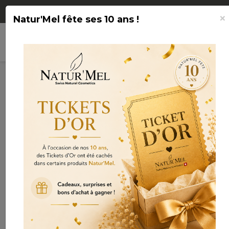
Livraison OFFERTE à partir de CHF 75.-
×
Natur'Mel fête ses 10 ans !
search
shopping_cart

(0)
Connexion
Bébés & enfants
Bébés & Enfants

Nom, A à Z
Affichage 1-12 de 20 article(s)