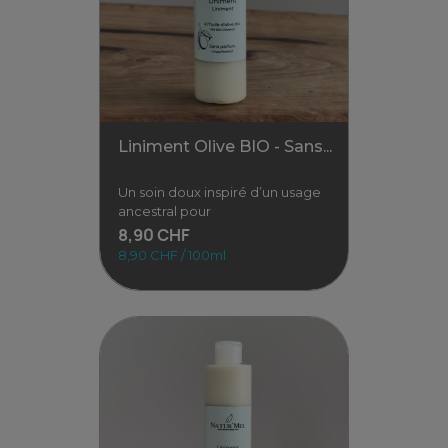
🌿 Lingettes lavables en
coton bio – Lot de 4 (rose ou
bleu) Pour des soins tout
doux,
14,00 CHF
Voir
Liniment Olive BIO - Sans...
Un soin doux inspiré d’un usage
ancestral pour
8,90 CHF
8,90 CHF / 100ml
Liniment Olive BIO - Sans...