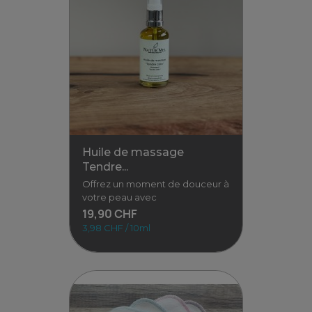
Gel lavant - 250 ml
Nettoie en douceur la peau et
les cheveux des tout-petits
Un gel lavant doux, conçu
pour la
16,50 CHF
6,60 CHF / 100ml
Voir
Huile de massage
Tendre...
Offrez un moment de douceur à
votre peau avec
19,90 CHF
3,98 CHF / 10ml