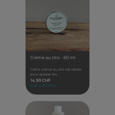
Baume magique - 30 ml
Un baume réconfortant pour
les petits bobos dès 3 mois.
Conçu pour apaiser, réparer
et
15,90 CHF
5,30 CHF / 10ml
Voir
Crème au zinc - 60 ml
Cette crème au zinc est idéale
pour apaiser les
14,90 CHF
2,48 CHF / 10ml