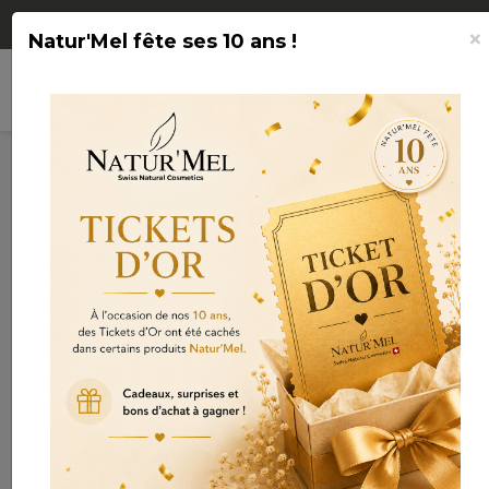
Livraison OFFERTE à partir de CHF 75.-
×
Natur'Mel fête ses 10 ans !
search
shopping_cart

(0)
Connexion