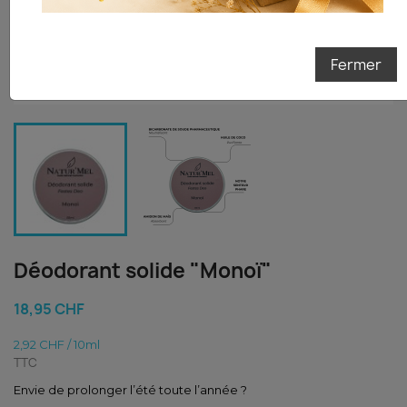
Je tente ma chance
Fermer
Déodorant solide "Monoï"
18,95 CHF
2,92 CHF / 10ml
TTC
Envie de prolonger l’été toute l’année ?