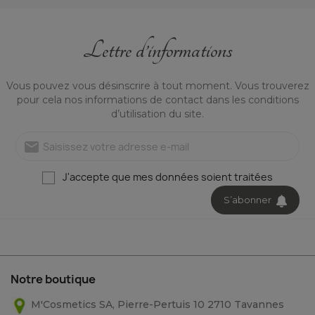
Lettre d’informations
Crème visage -...
Vous pouvez vous désinscrire à tout moment. Vous trouverez
Un soin de jour comme de
pour cela nos informations de contact dans les conditions
nuit, riche et fondant pour
d’utilisation du site.
nourrir intensément les
peaux sèches et
mail
49,90 CHF
99,80 CHF / 100ml
J'accepte que mes données soient traitées
Voir
S’abonner
Notre boutique
M'Cosmetics SA, Pierre-Pertuis 10 2710 Tavannes