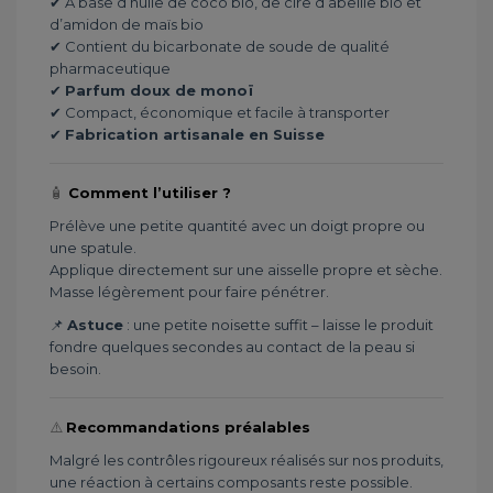
✔ À base d’huile de coco bio, de cire d’abeille bio et
d’amidon de maïs bio
✔ Contient du bicarbonate de soude de qualité
pharmaceutique
✔
Parfum doux de monoï
✔ Compact, économique et facile à transporter
✔
Fabrication artisanale en Suisse
🧴
Comment l’utiliser ?
Prélève une petite quantité avec un doigt propre ou
une spatule.
Applique directement sur une aisselle propre et sèche.
Masse légèrement pour faire pénétrer.
📌
Astuce
: une petite noisette suffit – laisse le produit
fondre quelques secondes au contact de la peau si
besoin.
⚠️
Recommandations préalables
Malgré les contrôles rigoureux réalisés sur nos produits,
une réaction à certains composants reste possible.