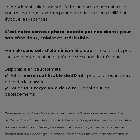
Le déodorant solide
"Monoï"
t’offre une protection naturelle
contre les odeurs, avec un parfum exotique et ensoleillé qui
évoque les vacances.
C’est notre senteur phare, adorée par nos clients pour
son côté doux, solaire et irrésistible.
Formulé
sans sels d’aluminium ni alcool
, il respecte ta peau
tout en te procurant une agréable sensation de fraîcheur.
Disponible en deux formats :
✔️ Pot en
verre réutilisable de 50 ml
– pour une routine zéro
déchet à la maison
✔️ Pot en
PET recyclable de 65 ml
– idéal pour les
déplacements
De légères variations de couleurs, textures ou d’aspect peuvent survenir et
n’affectent pas la qualité du produit. Ces variations, inhérentes à la fabrication
artisanale et aux matières premières naturelles, ne peuvent en aucun cas
donner lieu à un échange, un remboursement ou un retour de marchandise.