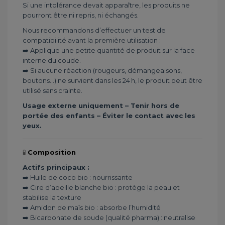
Si une intolérance devait apparaître, les produits ne
pourront être ni repris, ni échangés.
Nous recommandons d’effectuer un test de
compatibilité avant la première utilisation :
➡️ Applique une petite quantité de produit sur la face
interne du coude.
➡️ Si aucune réaction (rougeurs, démangeaisons,
boutons...) ne survient dans les 24 h, le produit peut être
utilisé sans crainte.
Usage externe uniquement – Tenir hors de
portée des enfants – Éviter le contact avec les
yeux.
🧪
Composition
Actifs principaux :
➡️ Huile de coco bio : nourrissante
➡️ Cire d’abeille blanche bio : protège la peau et
stabilise la texture
➡️ Amidon de maïs bio : absorbe l’humidité
➡️ Bicarbonate de soude (qualité pharma) : neutralise