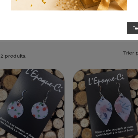
Je tente ma chance
F
Trier 
a 2 produits.