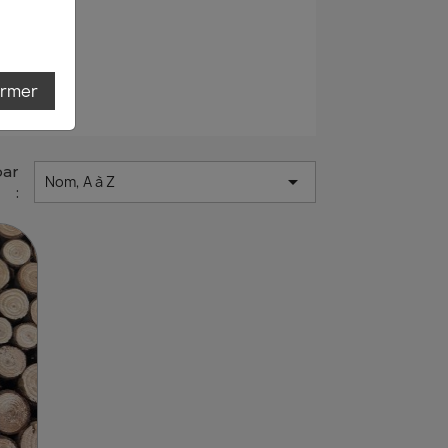
ermer
par

Nom, A à Z
: