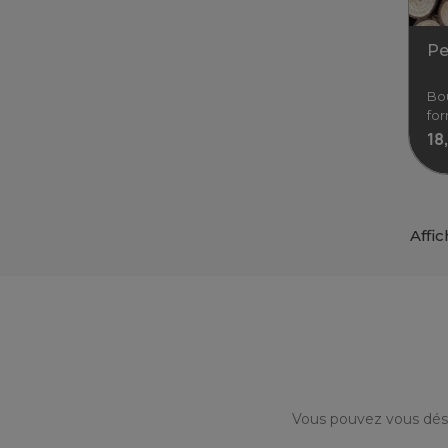
Pe
Bou
fo
18
Affic
Bou
18,
Vous pouvez vous dési