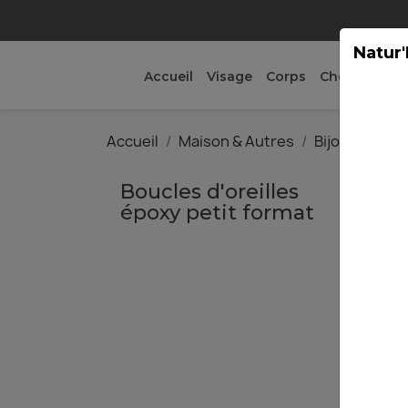
Natur'
Accueil
Visage
Corps
Cheveux
Ma
Accueil
Maison & Autres
Bijoux
L'E
Boucles d'oreilles
époxy petit format