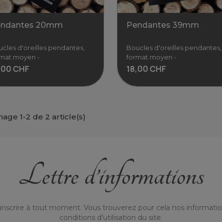
ndantes 20mm
Pendantes 39mm
cles d'oreilles pendantes,
Boucles d'oreilles pendantes,
rmat moyen -
format moyen -
,00 CHF
18,00 CHF
hage 1-2 de 2 article(s)
Pendantes 20mm
Pendantes 39mm
Lettre d’informations
cles d'oreilles pendantes,
Boucles d'oreilles pendan
format moyen - Hauteur
format moyen - Hauteu
20mm / Largeur 20mm
39mm / Largeur 23mm
Fabriquées à la main en
Fabriquées à la
00 CHF
18,00 CHF
nscrire à tout moment. Vous trouverez pour cela nos informatio
Voir
Voir
conditions d’utilisation du site.