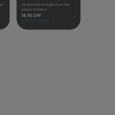
au
Un soin frais et léger pour les
peaux mixtes à
18,95 CHF
9,48 CHF / 100ml
ures
Tonique visage - Peaux...
ne
Un soin frais et léger pour les
t
peaux mixtes à grasses. Ce
e
tonique naturel, à base
18,95 CHF
9,48 CHF / 100ml
Voir