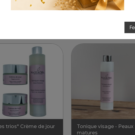
Je tente ma chance
F
Trier 
a 4 produits.
es trios" Crème de jour
Tonique visage - Peaux
matures