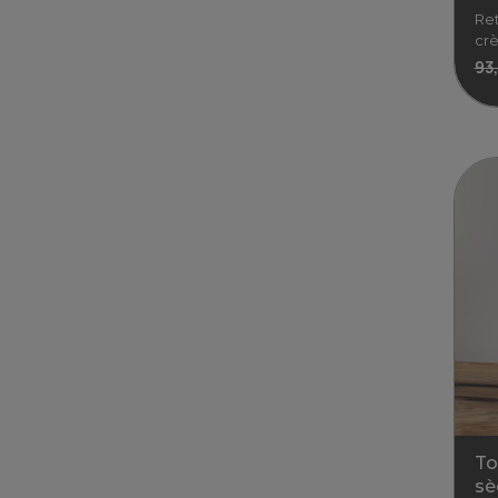
Ret
crè
93
"
Re
crè
93,
To
sè