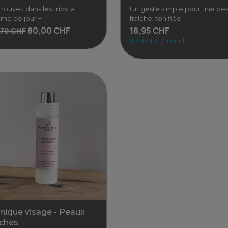
rouvez dans les trios la
Un geste simple pour une pe
me de jour +
fraîche, tonifiée
80,00 CHF
18,95 CHF
,70 CHF
9,48 CHF / 100ml
Les trios" Crème de jour +...
Tonique visage - Peaux mat
trouvez dans les trios la
Un geste simple pour u
me de jour + crème de nuit
peau fraîche, tonifiée e
" tonique
rayonnante. Ce toniqu
80,00 CHF
70 CHF
naturel à base
Voir
18,95 CHF
9,48 CHF / 100ml
Voir
nique visage - Peaux
ches