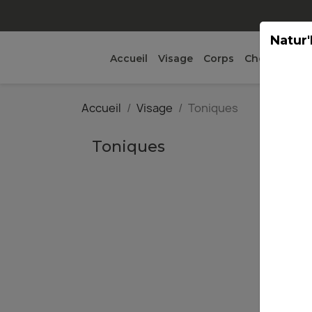
Natur'
Accueil
Visage
Corps
Cheveux
Ma
Accueil
Visage
Toniques
Toniques