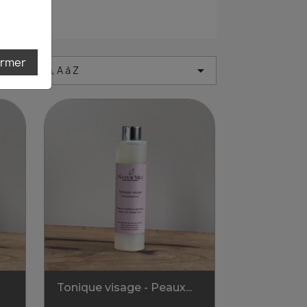
ermer
par

Nom, A à Z
:
Tonique visage - Peaux...