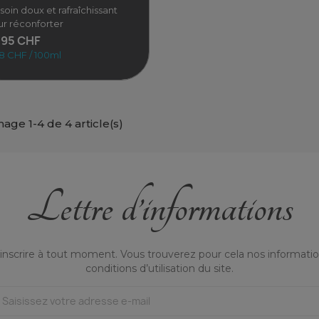
soin doux et rafraîchissant
r réconforter
,95 CHF
8 CHF / 100ml
hage 1-4 de 4 article(s)
nique visage - Peaux sèches
Lettre d’informations
Un soin doux et
rafraîchissant pour
réconforter les peaux
èches. Ce tonique à base
95 CHF
nscrire à tout moment. Vous trouverez pour cela nos informatio
conditions d’utilisation du site.
 CHF / 100ml
Voir