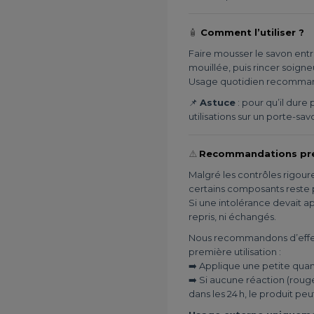
🧴
Comment l’utiliser ?
Faire mousser le savon entr
mouillée, puis rincer soign
Usage quotidien recommandé
📌
Astuce
: pour qu’il dure
utilisations sur un porte-sa
⚠️
Recommandations pré
Malgré les contrôles rigoure
certains composants reste 
Si une intolérance devait ap
repris, ni échangés.
Nous recommandons d’effect
première utilisation :
➡️ Applique une petite quan
➡️ Si aucune réaction (roug
dans les 24 h, le produit peut