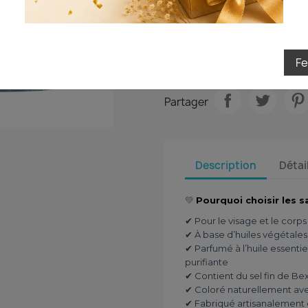

AJOUTER
Je tente ma chance

En stock
F
Partager
Description
Détai
💚
Pourquoi choisir les s
✔ Pour le visage et le corps
✔ À base d’huiles végétales b
✔ Parfumé à l’huile essentie
purifiante
✔ Contient du sel fin de Bex
✔ Coloré naturellement ave
✔ Fabriqué artisanalement 