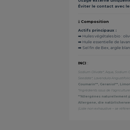
Usage externe uniquemen
Éviter le contact avec le
🧪
Composition
Actifs principaux :
➡️ Huiles végétales bio : oli
➡️ Huile essentielle de lava
➡️ Sel fin de Bex, argile bl
INCI
:
Sodium Olivate*,
Aqua
, Sodium 
Seedate*, Lavendula Angustifolia
Coumarin**, Geraniol**, Limo
*Ingrédients issus de l’agricultu
**Allergènes naturellement p
Allergene, die natürlicherw
(Liste non exhaustive – se référer