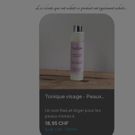
Les clients qui ont acheté ce produit ont également acheté...
Tonique visage - Peaux...
Un soin frais et léger pour les
peaux mixtes à
18,95 CHF
9,48 CHF / 100ml