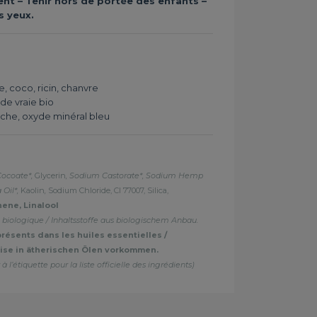
t – Tenir hors de portée des enfants –
s yeux.
ve, coco, ricin, chanvre
nde vraie bio
anche, oxyde minéral bleu
Cocoate*,
Glycerin
, Sodium Castorate*, Sodium Hemp
 Oil*,
Kaolin
,
Sodium Chloride, CI 77007, Silica,
nene, Linalool
re biologique / Inhaltsstoffe aus biologischem Anbau.
résents dans les huiles essentielles /
eise in ätherischen Ölen vorkommen.
 à l’étiquette pour la liste officielle des ingrédients)