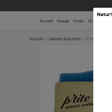
Natur'
Accueil
Visage
Corps
Cheveux
Ma
Accueil
Maison & Autres
P'tite Chipie