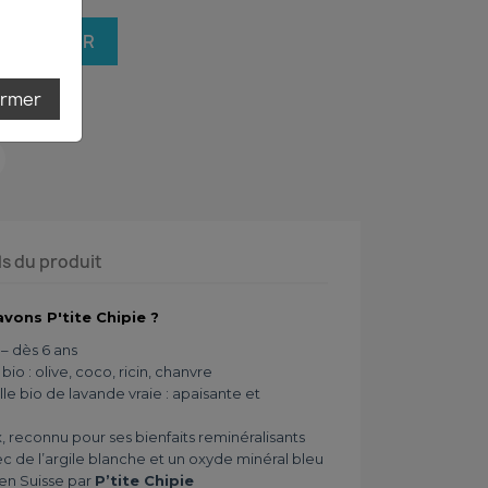
 AU PANIER
ermer
ls du produit
avons P'tite Chipie ?
 – dès 6 ans
io : olive, coco, ricin, chanvre
lle bio de lavande vraie : apaisante et
, reconnu pour ses bienfaits reminéralisants
c de l’argile blanche et un oxyde minéral bleu
en Suisse par
P’tite Chipie