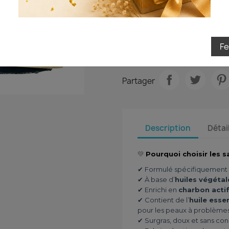
Quantité

AJOUTER
Je tente ma chance
F

En stock
Partager
Description
Détai
💚
Pourquoi choisir les s
✔ Formulé spécifiquement 
✔ À base d’
huiles végétal
✔ Enrichi en
charbon acti
✔ Contient de l’
huile esse
pour les peaux à problème
✔ Surgras, doux et sans co