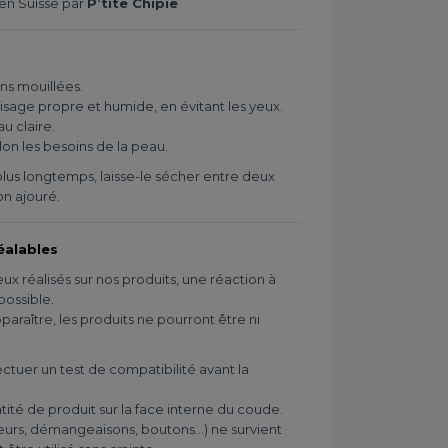
en Suisse par
P’tite Chipie
ns mouillées.
visage propre et humide, en évitant les yeux.
u claire.
 selon les besoins de la peau.
 plus longtemps, laisse-le sécher entre deux
von ajouré.
alables
ux réalisés sur nos produits, une réaction à
possible.
paraître, les produits ne pourront être ni
uer un test de compatibilité avant la
tité de produit sur la face interne du coude.
eurs, démangeaisons, boutons...) ne survient