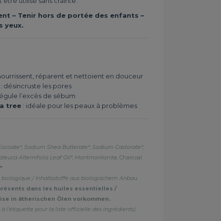
 être utilisé sans crainte.
t – Tenir hors de portée des enfants –
s yeux.
nourrissent, réparent et nettoient en douceur
: désincruste les pores
 régule l’excès de sébum
ea tree
: idéale pour les peaux à problèmes
Cocoate*, Sodium Shea Butterate*, Sodium Castorate*,
leuca Alternifolia Leaf Oil*,
Montmorillonite
,
Charcoal
*
re biologique / Inhaltsstoffe aus biologischem Anbau.
résents dans les huiles essentielles /
eise in ätherischen Ölen vorkommen.
à l’étiquette pour la liste officielle des ingrédients)