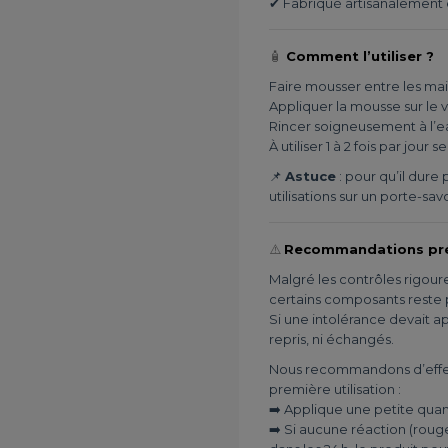
✔ Fabriqué artisanalement 
🧴
Comment l’utiliser ?
Faire mousser entre les mai
Appliquer la mousse sur le 
Rincer soigneusement à l’ea
À utiliser 1 à 2 fois par jour
📌
Astuce
: pour qu’il dure
utilisations sur un porte-sa
⚠️
Recommandations pré
Malgré les contrôles rigoure
certains composants reste 
Si une intolérance devait ap
repris, ni échangés.
Nous recommandons d’effect
première utilisation :
➡️ Applique une petite quan
➡️ Si aucune réaction (roug