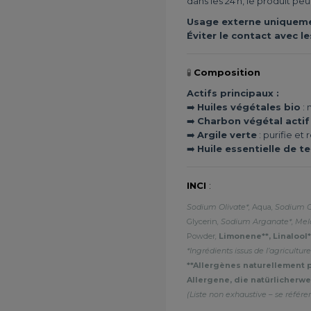
dans les 24 h, le produit peut
Usage externe uniquemen
Éviter le contact avec le
🧪
Composition
Actifs principaux :
➡️
Huiles végétales bio
: 
➡️
Charbon végétal actif
➡️
Argile verte
: purifie et
➡️
Huile essentielle de t
INCI
:
Sodium Olivate*,
Aqua
, Sodium 
Glycerin
, Sodium Arganate*, Mela
Powder
,
Limonene**, Linalool*
*Ingrédients issus de l’agricultu
**Allergènes naturellement p
Allergene, die natürlicherw
(Liste non exhaustive – se référer 