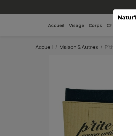
Natur'
Accueil
Visage
Corps
Cheveux
Ma
Accueil
Maison & Autres
P'tite Chipie 