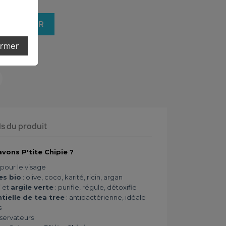
 AU PANIER
ermer
ls du produit
avons P'tite Chipie ?
pour le visage
es bio
: olive, coco, karité, ricin, argan
f
et
argile verte
: purifie, régule, détoxifie
ntielle de tea tree
: antibactérienne, idéale
s
nservateurs