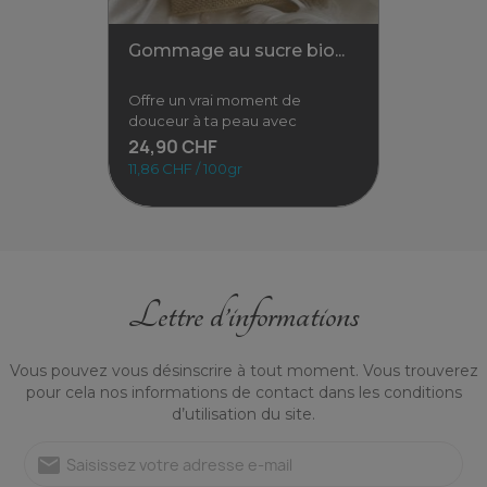
Gommage au sucre bio...
Offre un vrai moment de
douceur à ta peau avec
24,90 CHF
11,86 CHF / 100gr
Lettre d’informations
Gommage au sucre bio...
Vous pouvez vous désinscrire à tout moment. Vous trouverez
Offre un vrai moment de
pour cela nos informations de contact dans les conditions
douceur à ta peau avec notre
d’utilisation du site.
gommage au sucre bio
"Velours de Pêche" .
mail
24,90 CHF