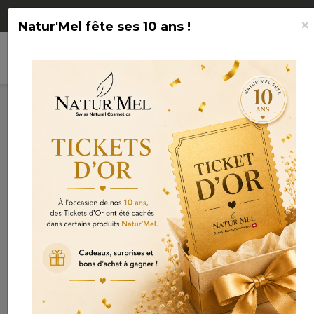
Livraison OFFERTE à partir de CHF 75.-
×
Natur'Mel fête ses 10 ans !
search
shopping_cart

(0)
Connexion
-30%