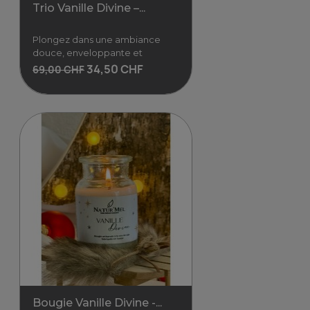
Trio Vanille Divine –...
Plongez dans une ambiance
douce, enveloppante et
34,50 CHF
69,00 CHF
Trio Vanille Divine –...
Plongez dans une ambiance
douce, enveloppante et
délicieusement vanillée
grâce à notre coffret
34,50 CHF
69,00 CHF
Voir
Bougie Vanille Divine -...