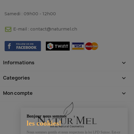
Samedi : 09h00 - 12h00
E-mail :
contact@naturmel.ch
Informations

Categories

Mon compte

Bonjour nous sommes
les cookies!
Nous sommes gentils et nous respectons la loi LPD Suisse. Est-ce