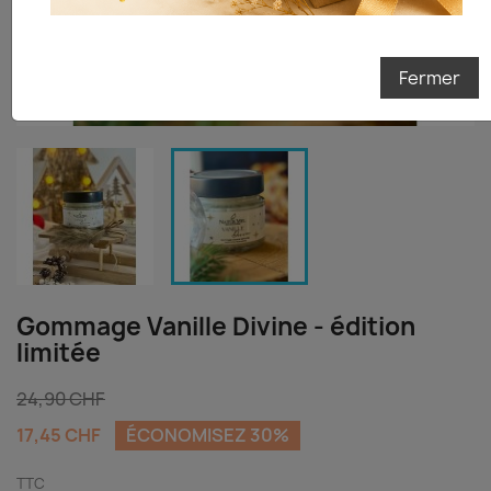
Je tente ma chance
Fermer
Gommage Vanille Divine - édition
limitée
24,90 CHF
17,45 CHF
ÉCONOMISEZ 30%
TTC