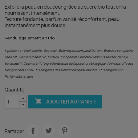
Exfolie la peau en douceur grâce au sucre bio tout en la
nourrissant intensément.
Texture fondante, parfum vanillé réconfortant, peau
instantanément plus douce.
Vendu également en trio !
Ingrédients / Inhaltsstoffe : Sucrose*, Butyrospermum parkii butter*, Brassica campestris
seed oil*, Cocos nucifera oil*, Parfum, Tocopherol, Helianthus annuus seed oil, Benzyl
benzoate**, Coumarin**. *Ingrédients issus de l'agriculture biologique. / Inhaltsstoffe aus
biologischem Anbau. **Allergènes des substances parfumantes. / **Allergene von
Parfümsubstanzen
Quantité

AJOUTER AU PANIER
Partager