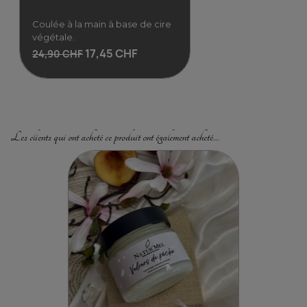
Coulée à la main à base de cire
végétale.
17,45 CHF
24,90 CHF
Les clients qui ont acheté ce produit ont également acheté...
Bougie Vanille Divine -...
Coulée à la main à base de
cire végétale.
17,45 CHF
24,90 CHF
Voir