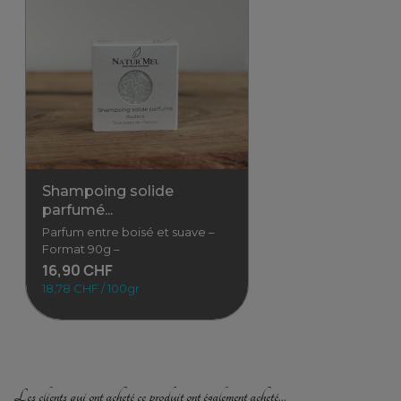
Shampoing solide
parfumé...
Parfum entre boisé et suave –
Format 90g –
16,90 CHF
18,78 CHF / 100gr
Les clients qui ont acheté ce produit ont également acheté...