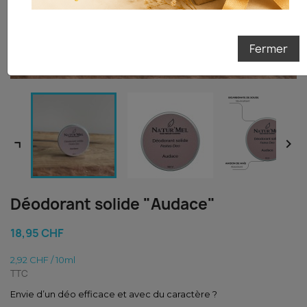
Je tente ma chance
Fermer


Déodorant solide "Audace"
18,95 CHF
2,92 CHF / 10ml
TTC
Envie d’un déo efficace et avec du caractère ?