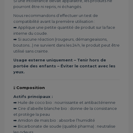
Si une intolérance devait apparaître, les produits ne
pourront être ni repris, ni échangés.
Nous recommandons d’effectuer un test de
compatibilité avant la première utilisation :
➡️ Applique une petite quantité de produit sur la face
interne du coude.
➡️ Si aucune réaction (rougeurs, démangeaisons,
boutons...) ne survient dans les 24 h, le produit peut être
utilisé sans crainte.
Usage externe uniquement – Tenir hors de
portée des enfants – Éviter le contact avec les
yeux.
🧪
Composition
Actifs principaux :
➡️ Huile de coco bio : nourrissante et antibactérienne
➡️ Cire d’abeille blanche bio : donne de la consistance
et protège la peau
➡️ Amidon de maïs bio : absorbe l’humidité
➡️ Bicarbonate de soude (qualité pharma) : neutralise
les odeurs