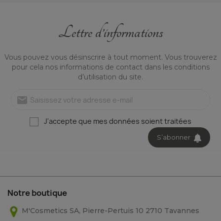
Lettre d’informations
Pompe pour après-shampoing
Vous pouvez vous désinscrire à tout moment. Vous trouverez
Un accessoire pratique et
pour cela nos informations de contact dans les conditions
durable pour ta routine
d’utilisation du site.
capillaire ! Cette pompe
s’adapte
mail
3,00 CHF
Voir
J'accepte que mes données soient traitées
S’abonner
Notre boutique
M'Cosmetics SA, Pierre-Pertuis 10 2710 Tavannes