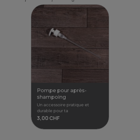
Shampoing solide parfumé...
Parfum entre boisé et suave –
Format 90g – Fabriqué à la
main en Suisse -
(Anciennement
16,90 CHF
18,78 CHF / 100gr
Voir
Pompe pour après-
shampoing
Un accessoire pratique et
durable pour ta
3,00 CHF