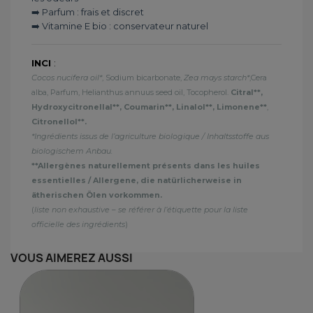
➡️ Parfum : frais et discret
➡️ Vitamine E bio : conservateur naturel
INCI
:
Cocos nucifera oil*
, Sodium bicarbonate,
Zea mays starch*
,Cera
alba, Parfum, Helianthus annuus seed oil, Tocopherol.
Citral**,
Hydroxycitronellal**, Coumarin**, Linalol**, Limonene**
,
Citronellol**.
*Ingrédients issus de l’agriculture biologique / Inhaltsstoffe aus
biologischem Anbau.
**Allergènes naturellement présents dans les huiles
essentielles / Allergene, die natürlicherweise in
ätherischen Ölen vorkommen.
(
liste non exhaustive – se référer à l’étiquette pour la liste
officielle des ingrédients
)
VOUS AIMEREZ AUSSI