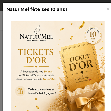
Livraison OFFERTE à partir de CHF 75.-
×
Natur'Mel fête ses 10 ans !
search
shopping_cart

(0)
Connexion