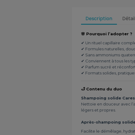
Description
Détai
🌸 Pourquoi l’adopter ?
✔ Un rituel capillaire compl
✔ Formules naturelles, douc
✔ Sans ammoniums quaternai
✔ Conviennent à tous les t
✔ Parfum sucré et réconfor
✔ Formats solides, pratique
🛁 Contenu du duo
Shampoing solide Cares
Nettoie en douceur avec l’
légers et propres.
Après-shampoing solide
Facilite le démêlage, hydrat