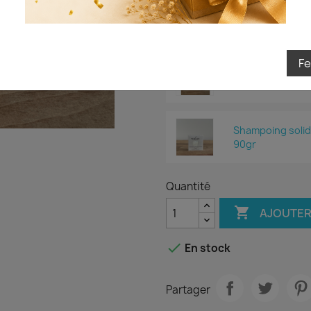
Ce pack contient
Je tente ma chance
F
Après-shampoing
65gr
Shampoing solid
90gr
Quantité

AJOUTER

En stock
Partager