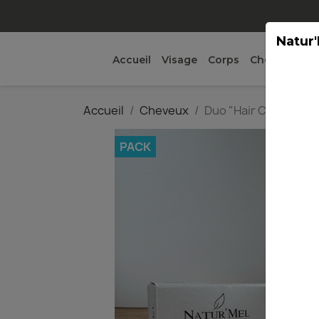
Natur'
Accueil
Visage
Corps
Cheveux
Ma
Accueil
Cheveux
Duo "Hair Caresse"
PACK