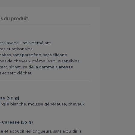
ls du produit
et : lavage + soin démêlant
es et artisanales
res, sans parabène, sans silicone
ypes de cheveux, même les plus sensibles
tant, signature de la gamme
Caresse
s et zéro déchet
se (90 g)
argile blanche, mousse généreuse, cheveux
 Caresse (55 g)
e et adoucit les longueurs, sans alourdir la