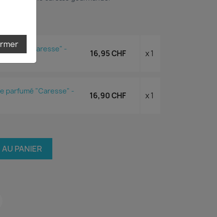
ermer
 solide "Caresse" -
16,95 CHF
x 1
e parfumé "Caresse" -
16,90 CHF
x 1
 AU PANIER